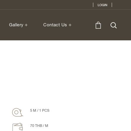
LOGIN
Gallery
Contact Us
5 M / 1 PCS
70 THB / M