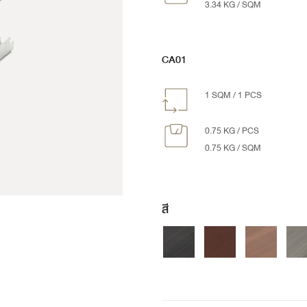
3.34 KG / SQM
CA01
1 SQM / 1 PCS
0.75 KG / PCS
0.75 KG / SQM
สี