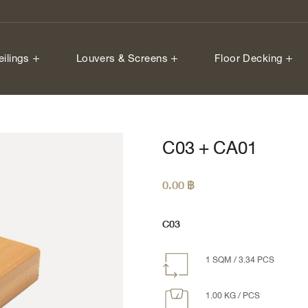
eilings
Louvers & Screens
Floor Decking
C03 + CA01
0.00
฿
C03
1 SQM / 3.34 PCS
1.00 KG / PCS