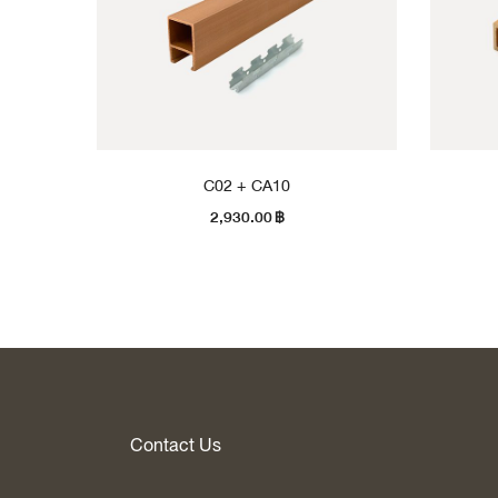
C02 + CA10
2,930.00
฿
Contact Us