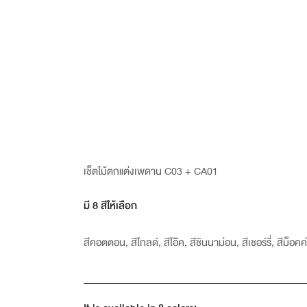
เช็ตไม้ตกแต่งเพดาน C03 + CA01
มี 8 สีให้เลือก
สีคอตตอน, สีโกลด์, สีโอ๊ค, สีชินนาม่อน, สีเชอร์รี่, สีม็