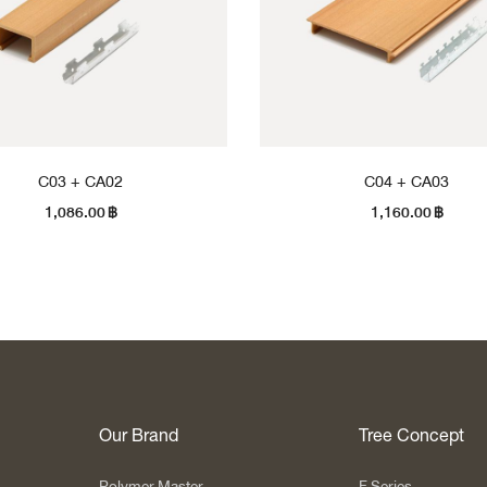
C03 + CA02
C04 + CA03
1,086.00
฿
1,160.00
฿
Our Brand
Tree Concept
Polymer Master
F Series