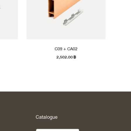
C09 + CA02
2,502.00
฿
Catalogue