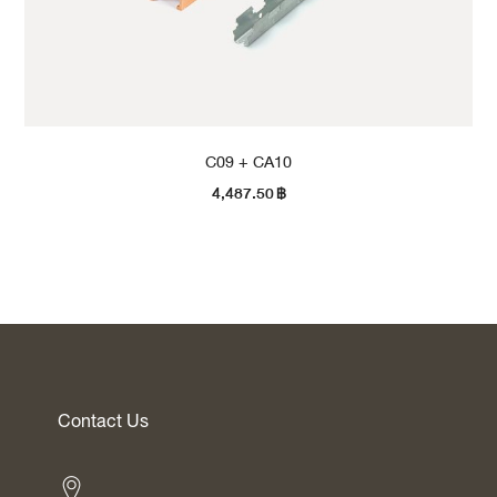
C09 + CA10
4,487.50
฿
Contact Us