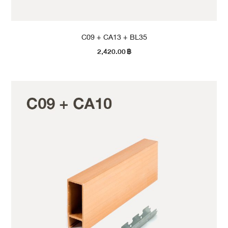
C09 + CA13 + BL35
2,420.00
฿