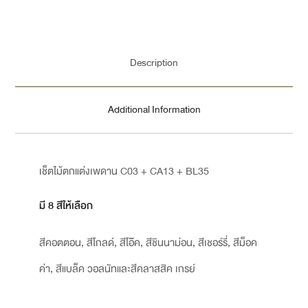
Description
Additional Information
เช็ตไม้ตกแต่งเพดาน C03 + CA13 + BL35
มี 8 สีให้เลือก
สีคอตตอน, สีโกลด์, สีโอ๊ค, สีชินนาม่อน, สีเชอร์รี่, สีม็อค
ค่า, สีแบล็ค วอลนัทและสีคลาสสิค เกรย์