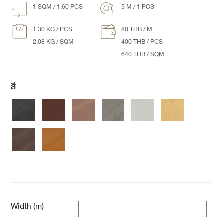
1 SQM / 1.60 PCS
5 M / 1 PCS
1.30 KG / PCS
80 THB / M
2.08 KG / SQM
400 THB / PCS
640 THB / SQM
สี
Width (m)