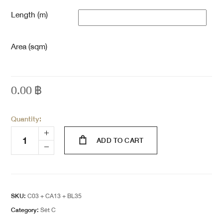
Length (m)
Area (sqm)
0.00
฿
Quantity:
ADD TO CART
SKU:
C03 + CA13 + BL35
Category:
Set C