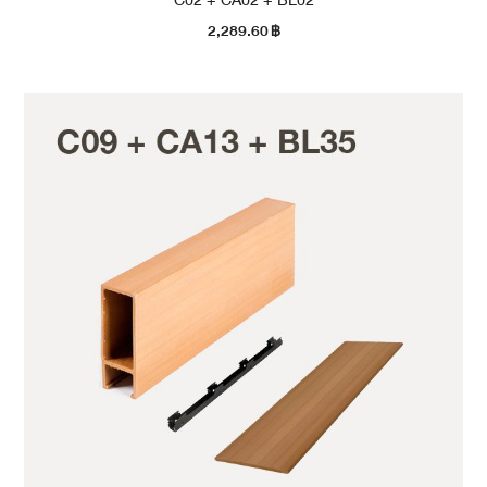
C02 + CA02 + BL02
2,289.60
฿