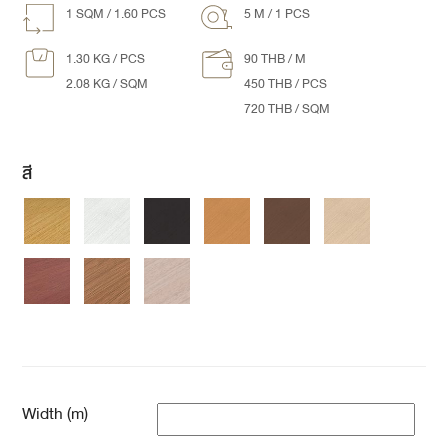
1 SQM /
1.60
PCS
5 M / 1 PCS
1.30 KG / PCS
90 THB / M
2.08 KG / SQM
450 THB / PCS
720 THB / SQM
สี
Width (m)