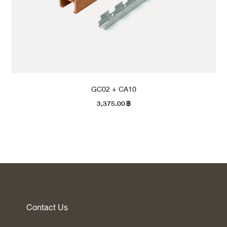
GC02 + CA10
3,375.00
฿
Contact Us