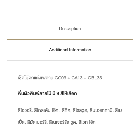
Description
Additional Information
เช็ตไม้ตกแต่งเพดาน GC09 + CA13 + GBL35
พื้นผิวพิมพ์ลายไม้ มี 9 สีให้เลือก
สีไอวอรี่, สีโกลเด้น โอ๊ค, สีทีค, สีโรสวูด, สีมะฮอกกานี, สีเม
เปิ้ล, สีมัลเบอร์รี่, สีเนเจอร์รัล วูด, สีไวท์ โอ๊ค