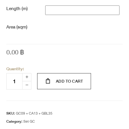
Length (m)
Area (sqm)
0.00
฿
Quantity:
ADD TO CART
SKU:
GC09 + CA13 + GBL35
Category:
Set GC