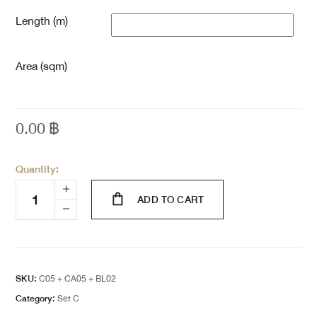
Length (m)
Area (sqm)
0.00
฿
Quantity:
ADD TO CART
SKU:
C05 + CA05 + BL02
Category:
Set C