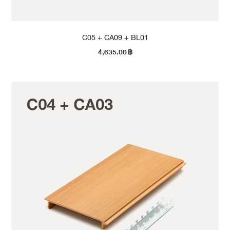
C05 + CA09 + BL01
4,635.00
฿