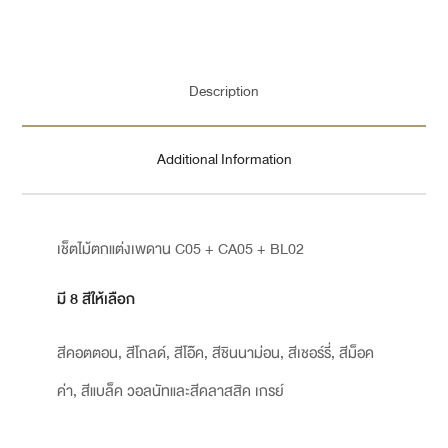
Description
Additional Information
เช็ตไม้ตกแต่งเพดาน C05 + CA05 + BL02
มี 8 สีให้เลือก
สีคอตตอน, สีโกลด์, สีโอ๊ค, สีชินนาม่อน, สีเชอร์รี่, สีม็อค
ค่า, สีแบล็ค วอลนัทและสีคลาสสิค เกรย์