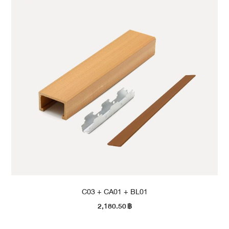
C03 + CA01 + BL01
2,180.50
฿