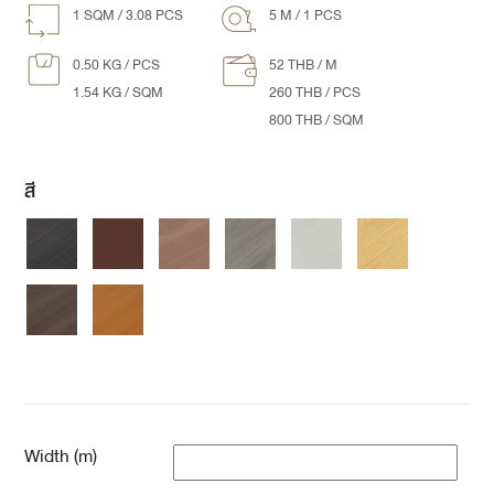
1 SQM / 3.08 PCS
5 M / 1 PCS
0.50 KG / PCS
52 THB / M
1.54 KG / SQM
260 THB / PCS
800 THB / SQM
สี
Width (m)