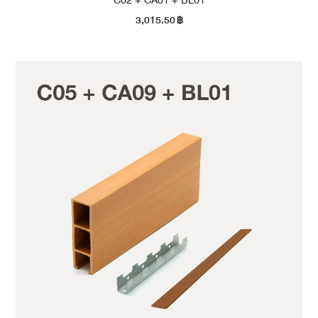
C02 + CA01 + BL01
3,015.50
฿