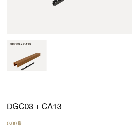
DGC03 + CA13
0.00
฿