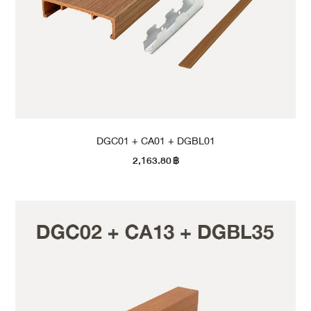
DGC01 + CA01 + DGBL01
2,163.80
฿