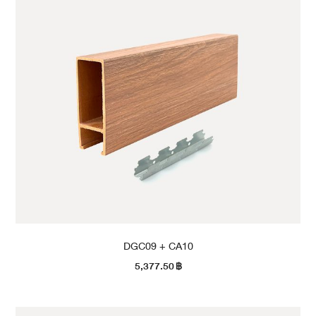
DGC09 + CA10
5,377.50
฿