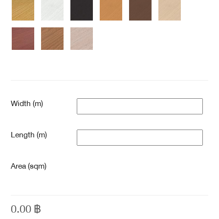
Width (m)
Length (m)
Area (sqm)
0.00
฿