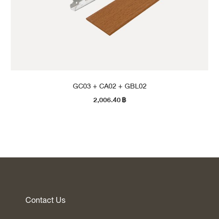
GC03 + CA02 + GBL02
2,006.40
฿
Contact Us