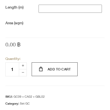
Length (m)
Area (sqm)
0.00
฿
Quantity:
ADD TO CART
SKU:
GC09 + CA02 + GBL02
Category:
Set GC