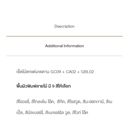
Description
Additional Information
เช็ตไม้ตกแต่งเพดาน GC09 + CA02 + GBL02
พื้นผิวพิมพ์ลายไม้ มี 9 สีให้เลือก
สีไอวอรี่, สีโกลเด้น โอ๊ค, สีทีค, สีโรสวูด, สีมะฮอกกานี, สีเม
เปิ้ล, สีมัลเบอร์รี่, สีเนเจอร์รัล วูด, สีไวท์ โอ๊ค