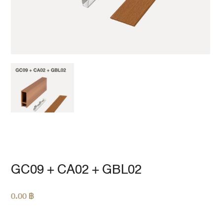
GC09 + CA02 + GBL02
0.00
฿