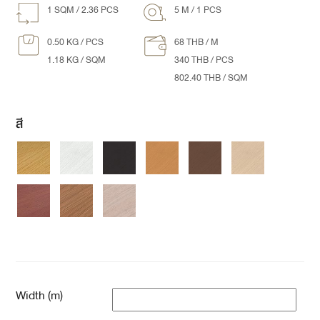
1 SQM /
2.36
PCS
5 M / 1 PCS
0.50 KG / PCS
68 THB / M
1.18 KG / SQM
340 THB / PCS
802.40 THB / SQM
สี
Width (m)