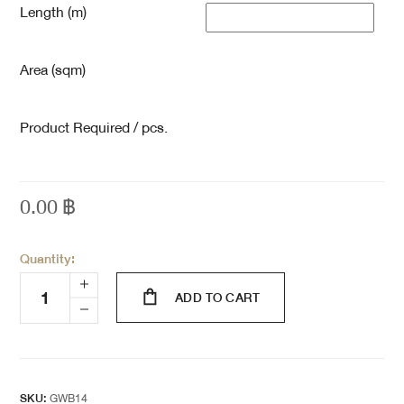
Length (m)
Area (sqm)
Product Required / pcs.
0.00
฿
Quantity:
ADD TO CART
SKU:
GWB14