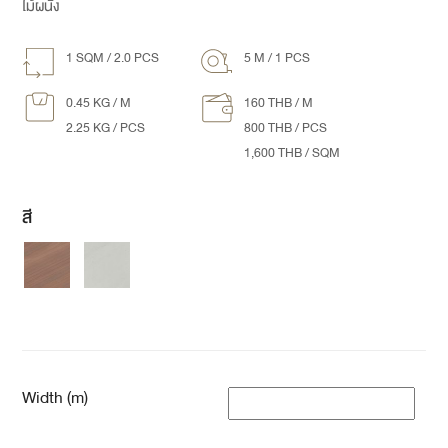
ไม้ผนัง
1 SQM / 2.0 PCS
5 M / 1 PCS
0.45 KG / M
160 THB / M
2.25 KG / PCS
800 THB / PCS
1,600 THB / SQM
สี
Width (m)