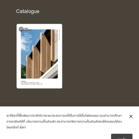
Catalogue
Copyright © 2026 Treeconcept by
Polymer-Master Co.,Ltd.
All Rights
เราใช้คุกกี้เพื่อพัฒนาประสิทธิภาพ และประสบการณ์ที่ดีในการใช้เว็บไซต์ของคุณ คุณสามารถศึกษา
Reserved.
รายละเอียดได้ที่
นโยบายความเป็นส่วนตัว
และสามารถจัดการความเป็นส่วนตัวเองได้ของคุณได้เอง
โดยคลิกที่
ตั้งค่า