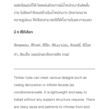
แอร์หรือผนังก็ได้ โดดเด่นด้วยการมีน้ำหนักเบาจึงติดตั้ง
ง่าย ไม่ต้องทำโครงสร้างรับน้ำหนักมาก มีหลายขนาด
หลายรูปแบบ ให้เลือกสามารถใช้ได้ทั้งภายในและภายนอก
มี 8 สีให้เลือก
สีคอตตอน, สีโกลด์, สีโอ๊ค, สีชินนาม่อน, สีเชอร์รี่, สีม็อค
ค่า, สีแบล็ค วอลนัทและสีคลาสสิค เกรย์
Timber tube can meet various designs such as
ceiling decoration or infinite facade (air
conditioners/walls. It is lightweight and easy to
install without any support structure requires. There
are many sizes and patterns to choose from and