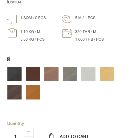
ไม้ระแนง
1 SQM / 0 PCS
5 M / 1 PCS
1.10 KG / M
320 THB / M
5.50 KG / PCS
1,600 THB / PCS
สี
Quantity:
ADD TO CART