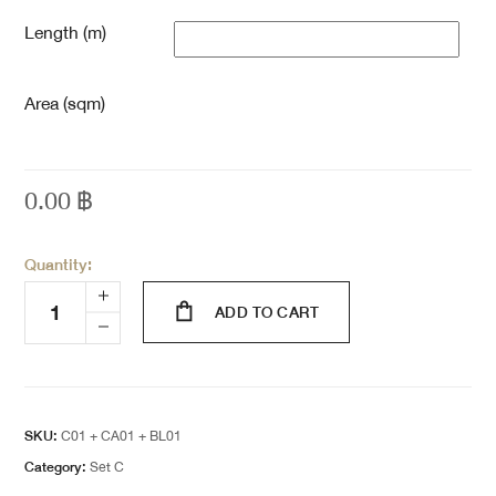
Length (m)
Area (sqm)
0.00
฿
Quantity:
ADD TO CART
SKU:
C01 + CA01 + BL01
Category:
Set C