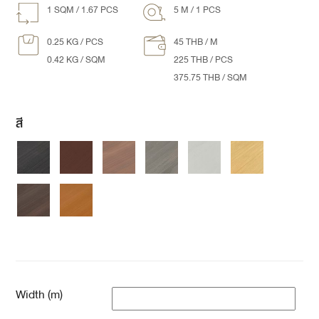
1 SQM / 1.67 PCS
5 M / 1 PCS
0.25 KG / PCS
45 THB / M
0.42 KG /
SQM
225 THB / PCS
375.75 THB / SQM
สี
Width (m)