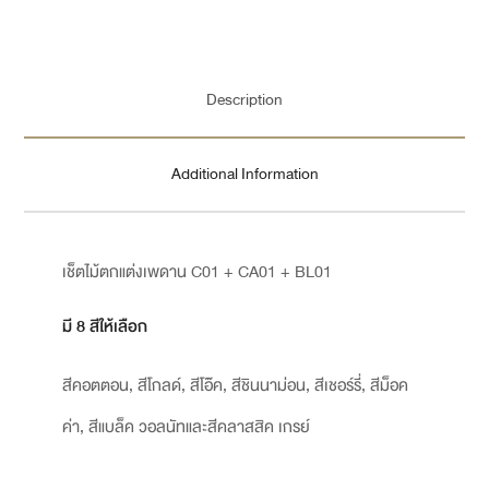
Description
Additional Information
เช็ตไม้ตกแต่งเพดาน C01 + CA01 + BL01
มี 8 สีให้เลือก
สีคอตตอน, สีโกลด์, สีโอ๊ค, สีชินนาม่อน, สีเชอร์รี่, สีม็อค
ค่า, สีแบล็ค วอลนัทและสีคลาสสิค เกรย์