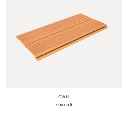
GW11
900.00
฿