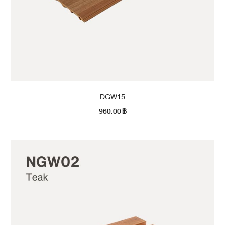
DGW15
960.00
฿