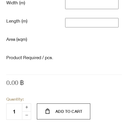
Width (m)
Length (m)
Area (sqm)
Product Required / pcs.
0.00
฿
Quantity:
ADD TO CART