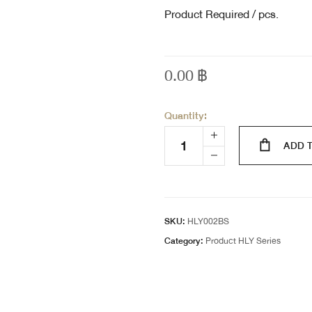
Product Required / pcs.
0.00
฿
Quantity:
ADD 
SKU:
HLY002BS
Category:
Product HLY Series