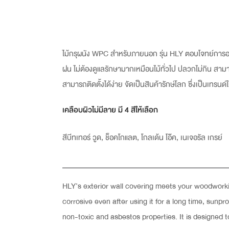
ไม้กรุผนัง WPC สำหรับภายนอก รุ่น HLY ตอบโจทย์การออ
ฝน ไม่ต้องดูแลรักษามากเหมือนไม้ทั่วไป ปลวกไม่กิน 
สามารถติดตั้งได้ง่าย จัดเป็นสินค้ารักษ์โลก ซึ่งเป็นเทรนด
เคลือบผิวไม่มีลาย มี 4 สีให้เลือก
สีบีทเทอร์ วูด, ช็อคโกแลต, โกลเด้น โอ๊ค, เนเจอรัล เกรย์
HLY’s exterior wall covering meets your woodworking
corrosive even after using it for a long time, sunp
non-toxic and asbestos properties. It is designed t