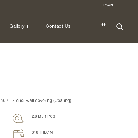
LOGIN
Gallery
Contact Us
ีลาย / Exterior wall covering (Coating)
2.8 M / 1 PCS
318 THB / M