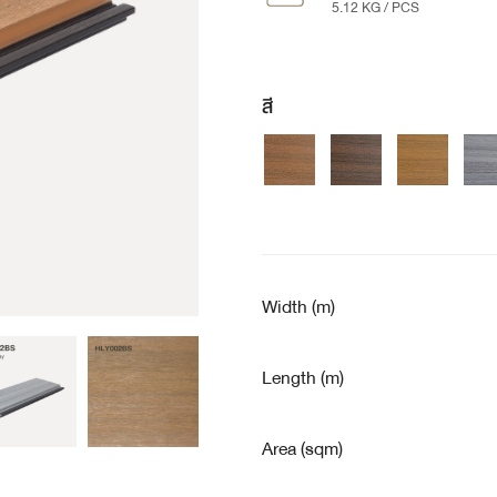
5.12 KG / PCS
สี
Width (m)
Length (m)
Area (sqm)