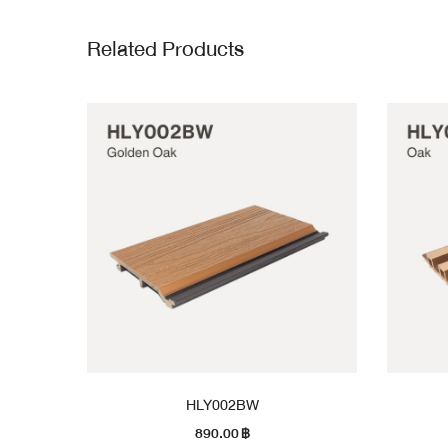
Related Products
HLY002BW
890.00
฿