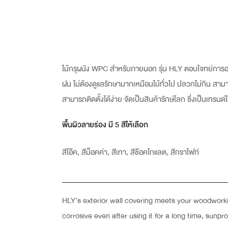
ไม้กรุผนัง WPC สำหรับภายนอก รุ่น HLY ตอบโจทย์การออ
ฝน ไม่ต้องดูแลรักษามากเหมือนไม้ทั่วไป ปลวกไม่กิน 
สามารถติดตั้งได้ง่าย จัดเป็นสินค้ารักษ์โลก ซึ่งเป็นเทรนด
พื้นผิวลายร่อง มี 5 สีให้เลือก
สีโอ๊ค, สีม็อคค่า, สีเทา, สีช๊อคโกแลต, สีกราไฟท์
HLY’s exterior wall covering meets your woodworking
corrosive even after using it for a long time, sunp