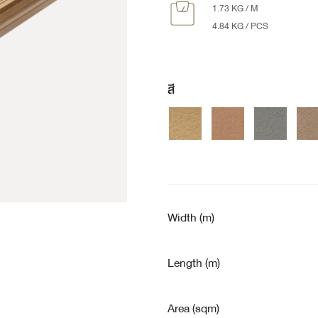
1.73 KG / M
4.84 KG / PCS
สี
Width (m)
Length (m)
Area (sqm)