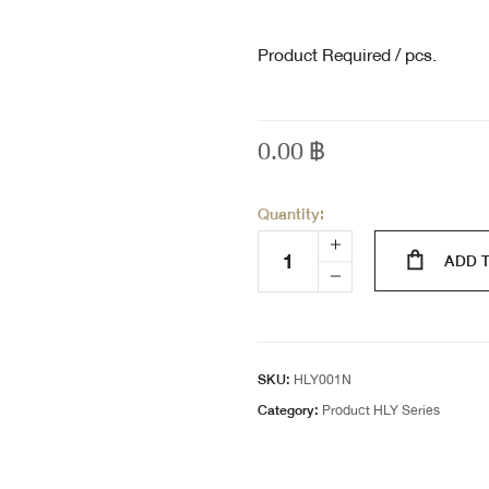
Product Required / pcs.
0.00
฿
Quantity:
ADD 
SKU:
HLY001N
Category:
Product HLY Series