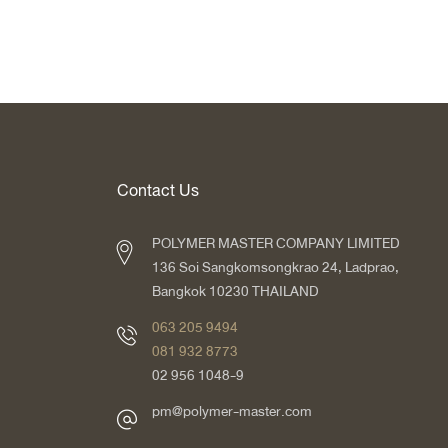
Contact Us
POLYMER MASTER COMPANY LIMITED
136 Soi Sangkomsongkrao 24, Ladprao,
Bangkok 10230 THAILAND
063 205 9494
081 932 8773
02 956 1048-9
pm@polymer-master.com