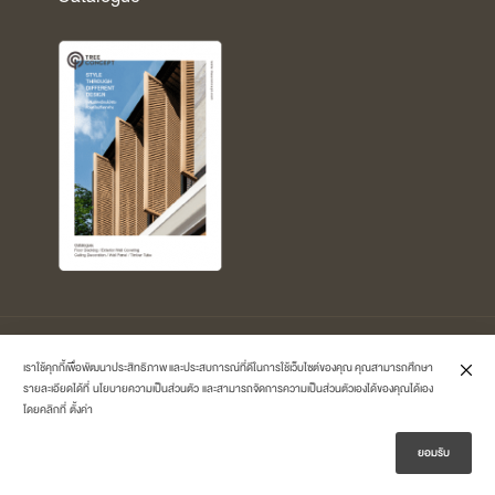
Copyright © 2026 Treeconcept by
Polymer-Master Co.,Ltd.
All Rights
เราใช้คุกกี้เพื่อพัฒนาประสิทธิภาพ และประสบการณ์ที่ดีในการใช้เว็บไซต์ของคุณ คุณสามารถศึกษา
Reserved.
รายละเอียดได้ที่
นโยบายความเป็นส่วนตัว
และสามารถจัดการความเป็นส่วนตัวเองได้ของคุณได้เอง
โดยคลิกที่
ตั้งค่า
ยอมรับ